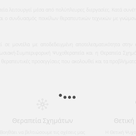
ία λειτουργεί μέσα από πολύπλευρες διεργασίες. Κατά συνέπε
ναι ο συνδυασμός ποικίλων θεραπευτικών τεχνικών με γνώμον
εί σε μοντέλα με αποδεδειγμένη αποτελεσματικότητα στην 
ωσιακή-Συμπεριφορική Ψυχοθεραπεία και η Θεραπεία Σχημ
ς θεραπευτικές προσεγγίσεις που ακολουθεί και τα προβλήματα
Θεραπεία Σχημάτων
Θετική
Βοηθάει να βελτιώσουμε τις σχέσεις μας
Η Θετική Ψυχο